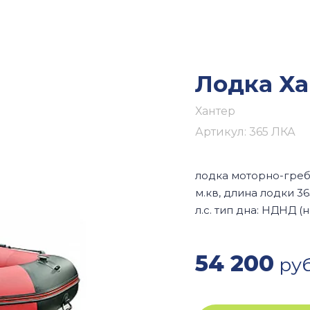
Лодка Ха
Хантер
Артикул:
365 ЛКА
лодка моторно-греб
м.кв, длина лодки 36
л.с. тип дна: НДНД (
54 200
руб