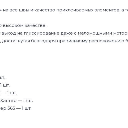
т» на все швы и качество приклеиваемых элементов, а
о высоком качестве.
ет выход на глиссирование даже с маломощными мотор
и, достигнутая благодаря правильному расположению б
шт.
1 шт.
— 1 шт.
Хантер — 1 шт.
р 365 — 1 шт.